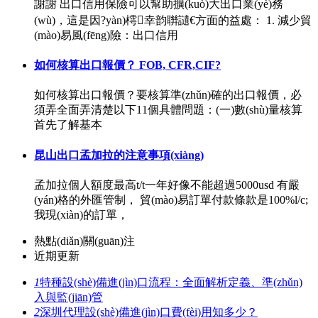
謝謝 出口信用保險可以幫助擴(kuò)大出口業(yè)務
(wù)，這是因?yàn)樗幸韵聨讉€方面的益處： 1. 減少貿
(mào)易風(fēng)險：出口信用
如何核算出口報價？ FOB, CFR,CIF?
如何核算出口報價？要核算準(zhǔn)確的出口報價，必
須弄全面弄清楚以下11個具體問題：(一)數(shù)量核算
首先了解基本
昆山出口孟加拉的注意事項(xiàng)
孟加拉個人額度最高t/t一年好像不能超過5000usd 有嚴
(yán)格的外匯管制， 貿(mào)易訂單付款條款是100%l/c;
我現(xiàn)的訂單，
熱點(diǎn)關(guān)注
近期更新
1
特種設(shè)備進(jìn)口流程：全面解析定義、準(zhǔn)
入與監(jiān)管
2
深圳代理設(shè)備進(jìn)口費(fèi)用知多少？