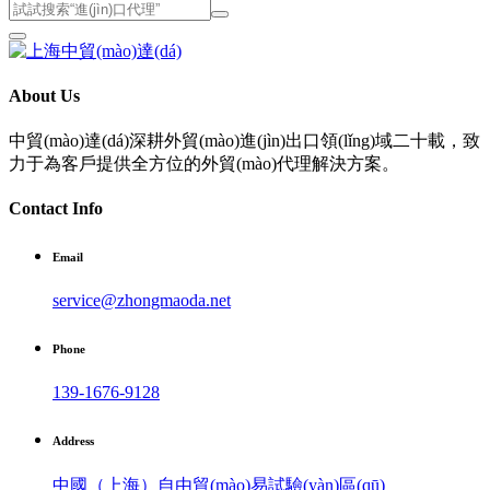
About Us
中貿(mào)達(dá)深耕外貿(mào)進(jìn)出口領(lǐng)域二十載，致
力于為客戶提供全方位的外貿(mào)代理解決方案。
Contact Info
Email
service@zhongmaoda.net
Phone
139-1676-9128
Address
中國（上海）自由貿(mào)易試驗(yàn)區(qū)