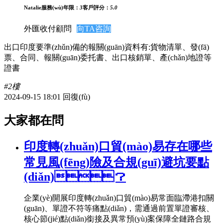
Natalie
服務(wù)年限：
3
客戶評分：
5.0
外匯收付顧問
向TA咨詢
出口印度要準(zhǔn)備的報關(guān)資料有:貨物清單、發(fā)
票、合同、報關(guān)委托書、出口核銷單、產(chǎn)地證等
證書
#2樓
2024-09-15 18:01 回復(fù)
大家都在問
印度轉(zhuǎn)口貿(mào)易存在哪些
常見風(fēng)險及合規(guī)避坑要點
(diǎn)？
企業(yè)開展印度轉(zhuǎn)口貿(mào)易常面臨滯港扣關
(guān)、單證不符等痛點(diǎn)，需通過前置單證審核、
核心節(jié)點(diǎn)銜接及異常預(yù)案保障全鏈路合規