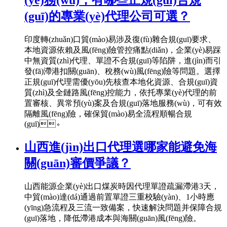
(yè)務(wù)，有哪些正規(guī)合規
(guī)的專業(yè)代理公司可選？
印度轉(zhuǎn)口貿(mào)易涉及復(fù)雜合規(guī)要求、
本地資源依賴及風(fēng)險管控痛點(diǎn)，企業(yè)易踩
中無資質(zhì)代理、單證不合規(guī)等陷阱，進(jìn)而引
發(fā)滯港扣關(guān)、稅務(wù)風(fēng)險等問題。選擇
正規(guī)代理需優(yōu)先核查本地化資源、合規(guī)資
質(zhì)及全鏈路風(fēng)控能力，依托專業(yè)代理的前
置審核、異常預(yù)案及合規(guī)落地服務(wù)，可有效
隔離風(fēng)險，確保貿(mào)易全流程順暢合規
(guī)。
山西進(jìn)出口代理選哪家能避免海
關(guān)審價爭議？
山西能源企業(yè)出口煤炭時因代理單證疏漏滯港3天，
中貿(mào)達(dá)通過前置單證三重校驗(yàn)、1小時應
(yīng)急流程及三流一致備案，快速解決問題并保障合規
(guī)落地，降低滯港成本與海關(guān)風(fēng)險。