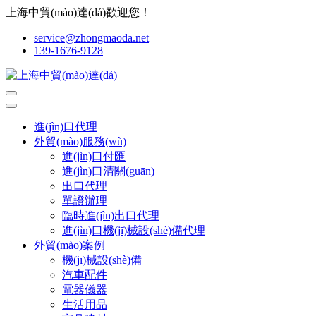
上海中貿(mào)達(dá)歡迎您！
service@zhongmaoda.net
139-1676-9128
進(jìn)口代理
外貿(mào)服務(wù)
進(jìn)口付匯
進(jìn)口清關(guān)
出口代理
單證辦理
臨時進(jìn)出口代理
進(jìn)口機(jī)械設(shè)備代理
外貿(mào)案例
機(jī)械設(shè)備
汽車配件
電器儀器
生活用品