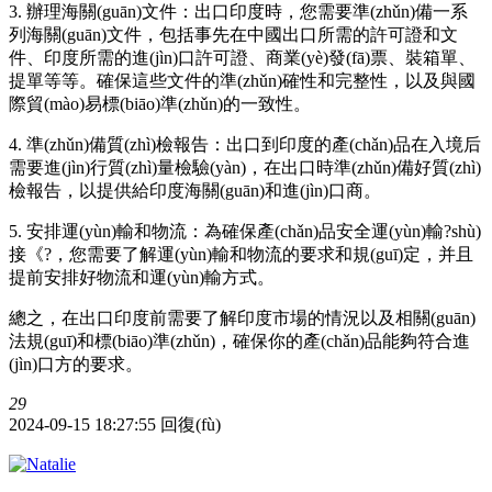
3. 辦理海關(guān)文件：出口印度時，您需要準(zhǔn)備一系
列海關(guān)文件，包括事先在中國出口所需的許可證和文
件、印度所需的進(jìn)口許可證、商業(yè)發(fā)票、裝箱單、
提單等等。確保這些文件的準(zhǔn)確性和完整性，以及與國
際貿(mào)易標(biāo)準(zhǔn)的一致性。
4. 準(zhǔn)備質(zhì)檢報告：出口到印度的產(chǎn)品在入境后
需要進(jìn)行質(zhì)量檢驗(yàn)，在出口時準(zhǔn)備好質(zhì)
檢報告，以提供給印度海關(guān)和進(jìn)口商。
5. 安排運(yùn)輸和物流：為確保產(chǎn)品安全運(yùn)輸?shù)
接《?，您需要了解運(yùn)輸和物流的要求和規(guī)定，并且
提前安排好物流和運(yùn)輸方式。
總之，在出口印度前需要了解印度市場的情況以及相關(guān)
法規(guī)和標(biāo)準(zhǔn)，確保你的產(chǎn)品能夠符合進
(jìn)口方的要求。
29
2024-09-15 18:27:55 回復(fù)