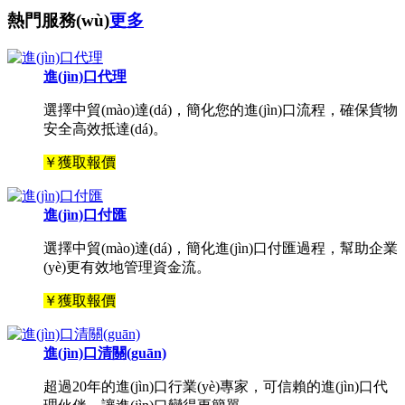
熱門服務(wù)
更多
進(jìn)口代理
選擇中貿(mào)達(dá)，簡化您的進(jìn)口流程，確保貨物
安全高效抵達(dá)。
￥獲取報價
進(jìn)口付匯
選擇中貿(mào)達(dá)，簡化進(jìn)口付匯過程，幫助企業
(yè)更有效地管理資金流。
￥獲取報價
進(jìn)口清關(guān)
超過20年的進(jìn)口行業(yè)專家，可信賴的進(jìn)口代