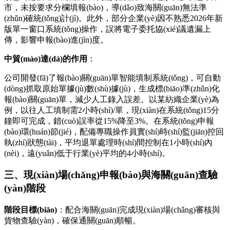
市，未按要求分欄填報(bào)，導(dǎo)致海關(guān)無法準
(zhǔn)確統(tǒng)計(jì)。此外，部分企業(yè)因不熟悉2026年新
版單一窗口系統(tǒng)操作，誤將電子委托協(xié)議遺漏上
傳，影響申報(bào)進(jìn)度。
中貿(mào)達(dá)的作用
：
公司開發(fā)了報(bào)關(guān)單智能填制系統(tǒng)，可自動
(dòng)抓取原始單據(jù)數(shù)據(jù)，生成標(biāo)準(zhǔn)化
報(bào)關(guān)單，減少人工錄入誤差。以某紡織企業(yè)為
例，以往人工填制需2小時(shí)/單，現(xiàn)在系統(tǒng)15分
鐘即可完成，錯(cuò)誤率從15%降至3%。在系統(tǒng)申報
(bào)環(huán)節(jié)，配備專職操作員實(shí)時(shí)監(jiān)控回
執(zhí)狀態(tài)，平均退單處理時(shí)間控制在1小時(shí)內
(nèi)，遠(yuǎn)低于行業(yè)平均的4小時(shí)。
三、現(xiàn)場(chǎng)申報(bào)與海關(guān)查驗
(yàn)階段
階段目標(biāo)
：配合海關(guān)完成現(xiàn)場(chǎng)審核與
貨物查驗(yàn)，確保通關(guān)順暢。