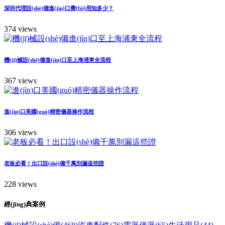
深圳代理設(shè)備進(jìn)口費(fèi)用知多少？
374 views
機(jī)械設(shè)備進(jìn)口至上海浦東全流程
367 views
進(jìn)口美國(guó)精密儀器操作流程
306 views
老板必看！出口設(shè)備千萬別漏這些證
228 views
經(jīng)典案例