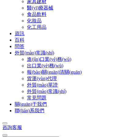
家具建材
醫(yī)療器械
食品飲料
化妝品
化工用品
資訊
百科
問答
外貿(mào)常識(shí)
進(jìn)口業(yè)務(wù)
出口業(yè)務(wù)
報(bào)關(guān)清關(guān)
貨運(yùn)代理
外貿(mào)單證
外貿(mào)常識(shí)
常見問題
關(guān)于我們
聯(lián)系我們
咨詢客服