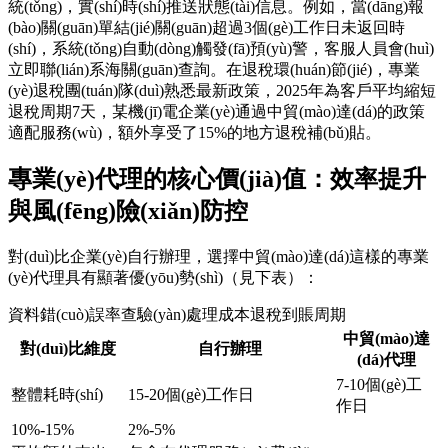
統(tǒng)，實(shí)時(shí)推送狀態(tài)信息。例如，當(dāng)報
(bào)關(guān)單結(jié)關(guān)超過3個(gè)工作日未返回時
(shí)，系統(tǒng)自動(dòng)觸發(fā)預(yù)警，客服人員會(huì)
立即聯(lián)系海關(guān)查詢。在退稅環(huán)節(jié)，專業
(yè)退稅團(tuán)隊(duì)熟悉最新政策，2025年為客戶平均縮短
退稅周期7天，某機(jī)電企業(yè)通過中貿(mào)達(dá)的政策
適配服務(wù)，額外享受了15%的地方退稅補(bǔ)貼。
專業(yè)代理的核心價(jià)值：效率提升
與風(fēng)險(xiǎn)防控
對(duì)比企業(yè)自行辦理，選擇中貿(mào)達(dá)這樣的專業
(yè)代理具有顯著優(yōu)勢(shì)（見下表）：
資料錯(cuò)誤率查驗(yàn)處理成本退稅到賬周期
中貿(mào)達
對(duì)比維度
自行辦理
(dá)代理
7-10個(gè)工
整體耗時(shí)
15-20個(gè)工作日
作日
10%-15%
2%-5%