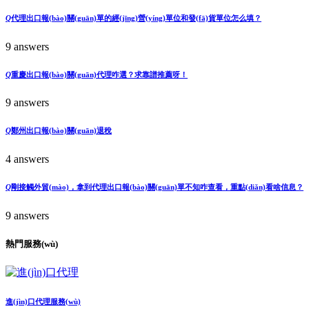
Q
代理出口報(bào)關(guān)單的經(jīng)營(yíng)單位和發(fā)貨單位怎么填？
9 answers
Q
重慶出口報(bào)關(guān)代理咋選？求靠譜推薦呀！
9 answers
Q
鄭州出口報(bào)關(guān)退稅
4 answers
Q
剛接觸外貿(mào)，拿到代理出口報(bào)關(guān)單不知咋查看，重點(diǎn)看啥信息？
9 answers
熱門服務(wù)
進(jìn)口代理服務(wù)