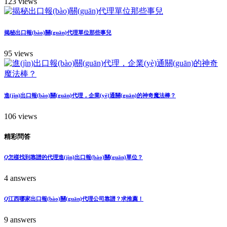
123 views
揭秘出口報(bào)關(guān)代理單位那些事兒
95 views
進(jìn)出口報(bào)關(guān)代理，企業(yè)通關(guān)的神奇魔法棒？
106 views
精彩問答
Q
怎樣找到靠譜的代理進(jìn)出口報(bào)關(guān)單位？
4 answers
Q
江西哪家出口報(bào)關(guān)代理公司靠譜？求推薦！
9 answers