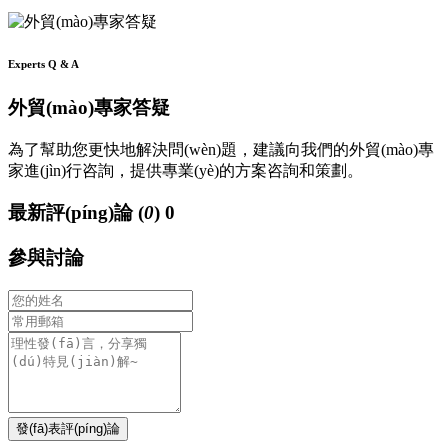
Experts Q & A
外貿(mào)專家答疑
為了幫助您更快地解決問(wèn)題，建議向我們的外貿(mào)專
家進(jìn)行咨詢，提供專業(yè)的方案咨詢和策劃。
最新評(píng)論
(
0
)
0
參與討論
發(fā)表評(píng)論