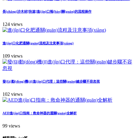
長(zhǎng)沙木材[快速]進(jìn)口報(bào)關(guān)的流程操作
124 views
進(jìn)口化肥通關(guān)流程及注意事項(xiàng)
109 views
發(fā)動(dòng)機(jī)進(jìn)口代理：這些關(guān)鍵步驟不容忽視
102 views
AED進(jìn)口指南：救命神器的通關(guān)全解析
99 views