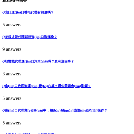
精彩問(wèn)答
Q
出口進(jìn)口香皂代理有前途嗎？
5 answers
Q
怎樣才能代理鄭州進(jìn)口海娜粉？
9 answers
Q
順豐能代理進(jìn)口汽車(chē)嗎？真有這回事？
3 answers
Q
進(jìn)口代理海運(yùn)費(fèi)咋算？哪些因素會(huì)影響？
5 answers
Q
進(jìn)口代理業(yè)務(wù)中，報(bào)關(guān)該誰(shuí)來(lái)操作？
5 answers