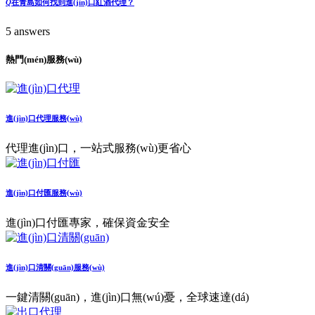
Q
在青島如何找到進(jìn)口紅酒代理？
5 answers
熱門(mén)服務(wù)
進(jìn)口代理服務(wù)
代理進(jìn)口，一站式服務(wù)更省心
進(jìn)口付匯服務(wù)
進(jìn)口付匯專家，確保資金安全
進(jìn)口清關(guān)服務(wù)
一鍵清關(guān)，進(jìn)口無(wú)憂，全球速達(dá)