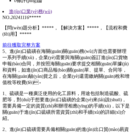
0
條評(píng)論
進(jìn)口業(yè)務(wù)
NO.
20241116
*****
【問(wèn)題分析】*****，【解決方案】*****，【流程和費
(fèi)用】*****
前往獲取完整方案
5、進(jìn)口硫磺在海關(guān)關(guān)務(wù)方面也需要辦理
一系列手續(xù)，企業(yè)需要與海關(guān)簽訂進(jìn)口貨物
申報(bào)合同，并按照海關(guān)要求提交相關(guān)單據(jù)
和資料，如進(jìn)口商品報(bào)關(guān)單、提單、合同等，
在海關(guān)驗(yàn)貨之后，企業(yè)還需繳納關(guān)稅和增
值稅等稅費(fèi)。
1、硫磺是一種廣泛使用的化工原料，用途包括制造硫酸、硫
肥等，對(duì)于想要進(jìn)口硫磺的企業(yè)來(lái)說(shuō)，
需要具備一定的資質(zhì)和辦理相應(yīng)的手續(xù)，以下是
關(guān)于進(jìn)口硫磺所需資質(zhì)和手續(xù)的詳細(xì)介
紹。
2、進(jìn)口硫磺需要具備相關(guān)的進(jìn)出口貿(mào)易資