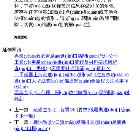
料，中貿(mào)達(dá)僅扮演信息存儲(chǔ)的角色。
若存在任何侵犯知識(shí)產(chǎn)權(quán)或其他合
法權(quán)益的情形，請(qǐng)立即聯(lián)系我們刪
除，切實(shí)維護(hù)您的權(quán)益。
鄭重聲明
延伸閱讀：
專業(yè)高效的青島ata進(jìn)口清關(guān)代理公司
工業(yè)用產(chǎn)品進(jìn)口流程及材料要求解析
進(jìn)口二手機(jī)床需要什么清關(guān)資料？
二手儀器上海港進(jìn)口報(bào)關(guān)注意事項(xiàng)
進(jìn)口大型成套設(shè)備通關(guān)全流程與注意事項
(xiàng)
瑞典進(jìn)口代理：開(kāi)啟北歐貿(mào)易的關(guān)鍵
鑰匙
上一篇：
硫磺進(jìn)口資質(zhì)要求(俄羅斯進(jìn)口硫磺
多少一噸)
下一篇：
糧油進(jìn)口貿(mào)易商排名(貿(mào)易商進
(jìn)出口權(quán))