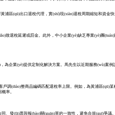
dǎo)致退稅延遲或罰金。此外，中小企業(yè)缺乏專業(yè)團(tuá
。
驗(yàn)，為企業(yè)提供定制化解決方案。馬先生以近期服務(wù)案
xié)助客戶調(diào)整商品編碼匹配退稅率上限。例如，為黃浦區(qū
回概率。
同、發(fā)票與報(bào)關(guān)單的一致性，避免合規(guī)爭議