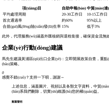
項(xiàng)目
自助申報(bào)
中貿(mào)達
平均處理周期
20-30工作日
10-15工作日
首次通過率
約60%
95%以上
合規(guī)風(fēng)險(xiǎn)發(fā)生率
15%
低于3%
此外，代理服務(wù)涵蓋外匯核銷與退稅銜接，確保資金流無縫流
企業(yè)行動(dòng)建議
馬先生建議黃浦區(qū)出口企業(yè)：立即開展政策自查，重點(diǎ
(bào)策略。
0
感覺不錯(cuò)？支持一下唄，謝謝～
上述信息，涵蓋圖片、視頻以及各類文字資料，中貿(mào)達
(lián)系我們刪除，切實(shí)維護(hù)您的權(quán)益。
鄭重聲明