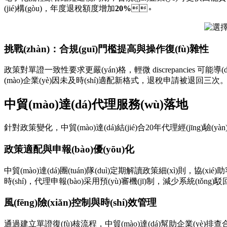
(jié)構(gòu)，年度退稅額度增加
20%
。
挑戰(zhàn)：合規(guī)門檻提高與操作復(fù)雜性
政策對單證一致性要求更嚴(yán)格，輕微 discrepancies 可能導(
(mào)企業(yè)因未及時(shí)適配新格式，退稅申請被退回三次
中貿(mào)達(dá)代理服務(wù)落地
針對政策變化，中貿(mào)達(dá)結(jié)合20年代理經(jīng)
政策適配與申報(bào)優(yōu)化
中貿(mào)達(dá)團(tuán)隊(duì)定期解讀政策細(xì)則，協(
時(shí)，代理申報(bào)采用預(yù)審機(jī)制，減少系統(tǒng)駁
風(fēng)險(xiǎn)控制與時(shí)效管理
通過建立單證復(fù)核流程，中貿(mào)達(dá)幫助企業(yè)排查合