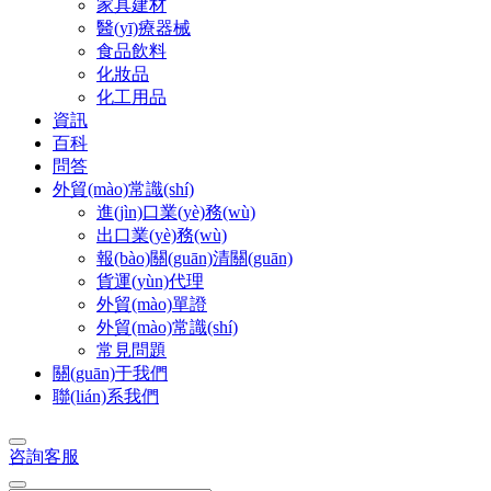
家具建材
醫(yī)療器械
食品飲料
化妝品
化工用品
資訊
百科
問答
外貿(mào)常識(shí)
進(jìn)口業(yè)務(wù)
出口業(yè)務(wù)
報(bào)關(guān)清關(guān)
貨運(yùn)代理
外貿(mào)單證
外貿(mào)常識(shí)
常見問題
關(guān)于我們
聯(lián)系我們
咨詢客服