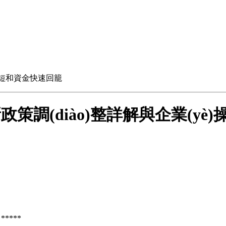
期縮短和資金快速回籠
策調(diào)整詳解與企業(yè
****