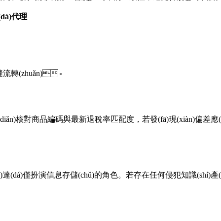
(dá)代理
轉(zhuǎn)。
n)核對商品編碼與最新退稅率匹配度，若發(fā)現(xiàn)偏差應(yī
(dá)僅扮演信息存儲(chǔ)的角色。若存在任何侵犯知識(shí)產(c